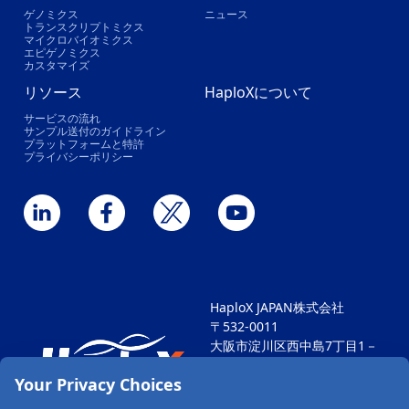
ゲノミクス
ニュース
トランスクリプトミクス
マイクロバイオミクス
エピゲノミクス
カスタマイズ
リソース
HaploXについて
サービスの流れ
サンプル送付のガイドライン
プラットフォームと特許
プライバシーポリシー
HaploX JAPAN株式会社
〒532-0011
大阪市淀川区西中島7丁目1－
29
Your Privacy Choices
新大阪SONEビル604
TEL: 06-6711-4812 FAX: 06-