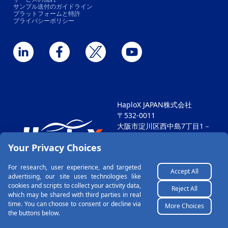
サンプル送付のガイドライン
プラットフォームと特許
プライバシーポリシー
HaploX JAPAN株式会社
〒532-0011
大阪市淀川区西中島7丁目1－
29
Your Privacy Choices
新大阪SONEビル604
TEL: 06-6711-4812 FAX: 06-
For research, user experience, and targeted
6711-4813
Accept All
advertising, our site uses technologies like
Email: hapjp@haplox.net
cookies and scripts to collect your activity data,
Reject All
which may be shared with third parties in real
time. You can choose to consent or decline via
More Choices
Copyright©2026 HaploX Biotechnology Co., All
the buttons below.
Rights Reserved.