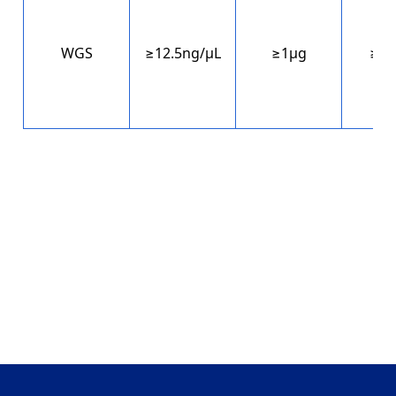
WGS
≥12.5ng/μL
≥1μg
≥20