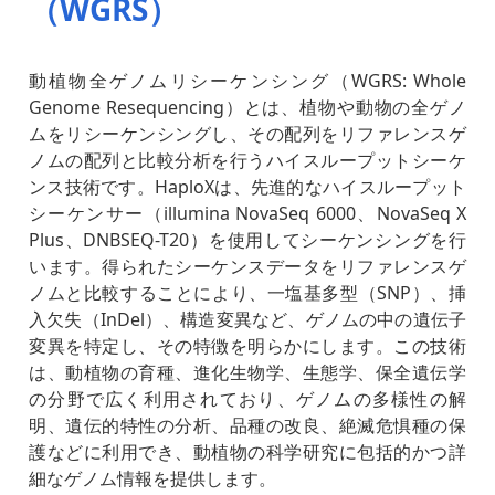
（WGRS）
動植物全ゲノムリシーケンシング（WGRS: Whole
Genome Resequencing）とは、植物や動物の全ゲノ
ムをリシーケンシングし、その配列をリファレンスゲ
ノムの配列と比較分析を行うハイスループットシーケ
ンス技術です。HaploXは、先進的なハイスループット
シーケンサー（illumina NovaSeq 6000、NovaSeq X
Plus、DNBSEQ-T20）を使用してシーケンシングを行
います。得られたシーケンスデータをリファレンスゲ
ノムと比較することにより、一塩基多型（SNP）、挿
入欠失（InDel）、構造変異など、ゲノムの中の遺伝子
変異を特定し、その特徴を明らかにします。この技術
は、動植物の育種、進化生物学、生態学、保全遺伝学
の分野で広く利用されており、ゲノムの多様性の解
明、遺伝的特性の分析、品種の改良、絶滅危惧種の保
護などに利用でき、動植物の科学研究に包括的かつ詳
細なゲノム情報を提供します。