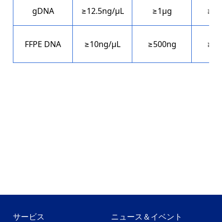
gDNA
≥12.5ng/μL
≥1μg
≥20
FFPE DNA
≥10ng/μL
≥500ng
≥40
サービス
ニュース＆イベント