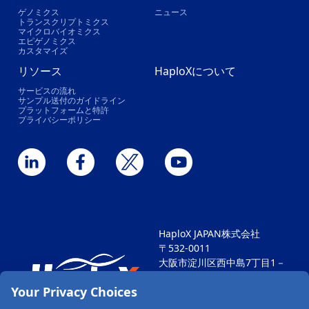
ゲノミクス
ニュース
トランスクリプトミクス
マイクロバイオミクス
エピゲノミクス
カスタマイズ
リソース
HaploXについて
サービスの流れ
サンプル送付のガイドライン
プラットフォームと特許
プライバシーポリシー
HaploX JAPAN株式会社
〒532-0011
大阪市淀川区西中島7丁目1－
29
Your Privacy Choices
新大阪SONEビル604
TEL: 06-6711-4812 FAX: 06-