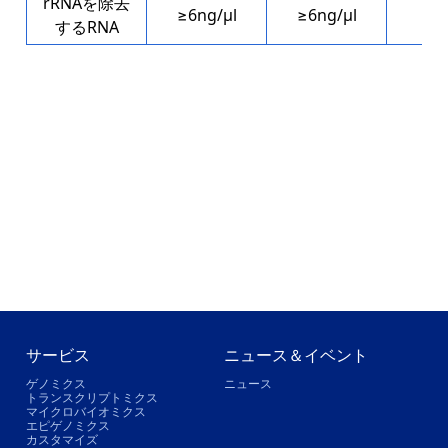
rRNAを除去
≥6ng/μl
≥6ng/μl
≥3
するRNA
サービス
ニュース＆イベント
ゲノミクス
ニュース
トランスクリプトミクス
マイクロバイオミクス
エピゲノミクス
カスタマイズ