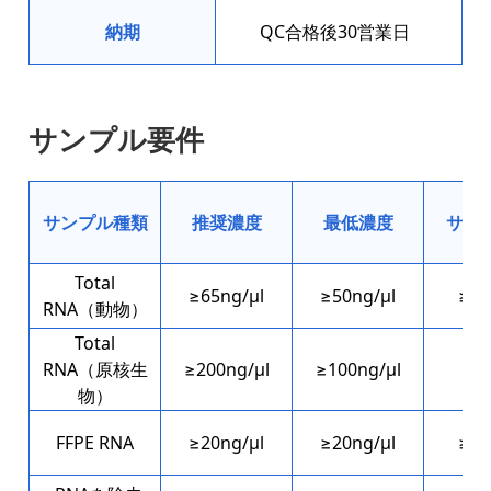
納期
QC合格後30営業日
サンプル要件
サンプル種類
推奨濃度
最低濃度
サン
Total
≥65ng/μl
≥50ng/μl
≥40
RNA（動物）
Total
RNA（原核生
≥200ng/μl
≥100ng/μl
≥3
物）
FFPE RNA
≥20ng/μl
≥20ng/μl
≥20